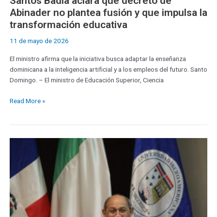
Santos Badía aclara que decreto de
Abinader no plantea fusión y que impulsa la
transformación educativa
11 de mayo de 2026
El ministro afirma que la iniciativa busca adaptar la enseñanza
dominicana a la inteligencia artificial y a los empleos del futuro. Santo
Domingo. – El ministro de Educación Superior, Ciencia
Read More »
Santos
Badía
señala
que
las
universidades
deben