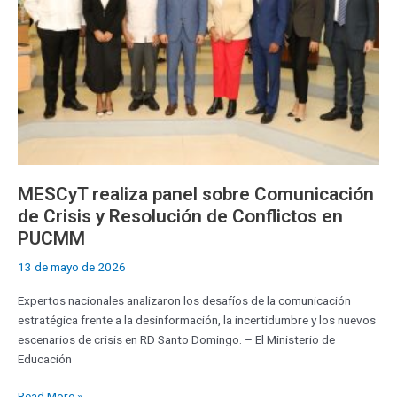
y
Resolución
de
Conflictos
en
PUCMM
MESCyT realiza panel sobre Comunicación
de Crisis y Resolución de Conflictos en
PUCMM
13 de mayo de 2026
Expertos nacionales analizaron los desafíos de la comunicación
estratégica frente a la desinformación, la incertidumbre y los nuevos
escenarios de crisis en RD Santo Domingo. – El Ministerio de
Educación
Read More »