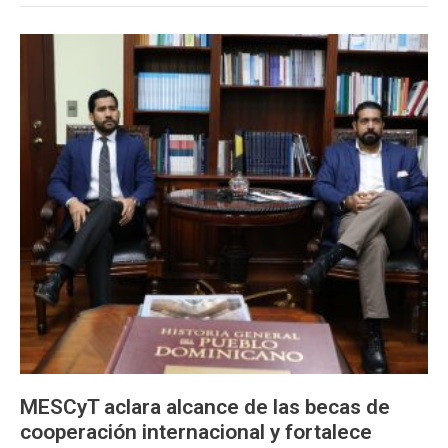
MESCyT
aclara
alcance
de
las
becas
de
cooperación
internacional
y
fortalece
territorialidad
del
programa
nacional
MESCyT aclara alcance de las becas de
cooperación internacional y fortalece