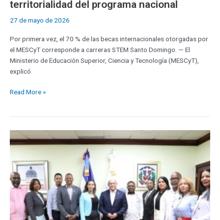
territorialidad del programa nacional
27 de mayo de 2026
Por primera vez, el 70 % de las becas internacionales otorgadas por
el MESCyT corresponde a carreras STEM Santo Domingo. — El
Ministerio de Educación Superior, Ciencia y Tecnología (MESCyT),
explicó
Read More »
MESCyT
fortalece
diálogo
con
sectores
universitarios
para
impulsar