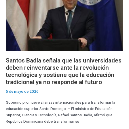
reinventarse
ante
la
revolución
tecnológica
y
sostiene
que
la
educación
Santos Badía señala que las universidades
tradicional
deben reinventarse ante la revolución
ya
tecnológica y sostiene que la educación
no
tradicional ya no responde al futuro
responde
al
5 de mayo de 2026
futuro
Gobierno promueve alianzas internacionales para transformar la
educación superior Santo Domingo. – El ministro de Educación
Superior, Ciencia y Tecnología, Rafael Santos Badía, afirmó que
República Dominicana debe transformar su