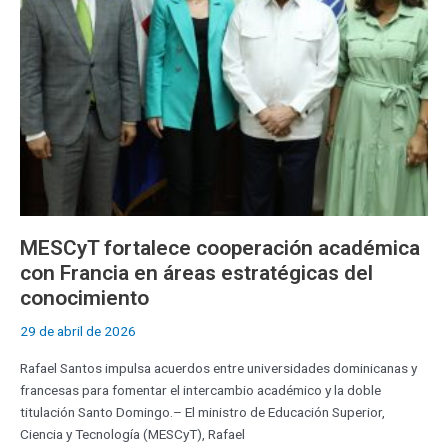
en
áreas
estratégicas
del
conocimiento
MESCyT fortalece cooperación académica
con Francia en áreas estratégicas del
conocimiento
29 de abril de 2026
Rafael Santos impulsa acuerdos entre universidades dominicanas y
francesas para fomentar el intercambio académico y la doble
titulación Santo Domingo.– El ministro de Educación Superior,
Ciencia y Tecnología (MESCyT), Rafael