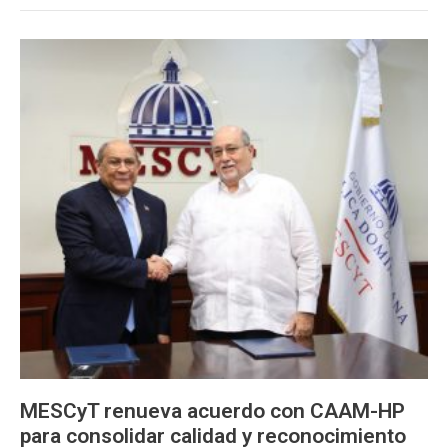
MESCyT
renueva
acuerdo
con
CAAM-
HP
para
consolidar
calidad
y
reconocimiento
internacional
de
escuelas
de
medicina
en
MESCyT renueva acuerdo con CAAM-HP
RD
para consolidar calidad y reconocimiento