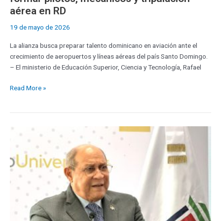
aérea en RD
19 de mayo de 2026
La alianza busca preparar talento dominicano en aviación ante el
crecimiento de aeropuertos y líneas aéreas del país Santo Domingo.
– El ministerio de Educación Superior, Ciencia y Tecnología, Rafael
Read More »
Santos
Badía
afirma
reforma
educativa
convertirá
RD
en
destino