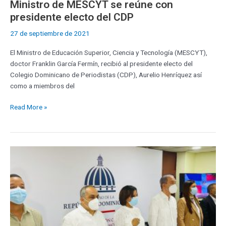
Ministro de MESCYT se reúne con
presidente electo del CDP
27 de septiembre de 2021
El Ministro de Educación Superior, Ciencia y Tecnología (MESCYT),
doctor Franklin García Fermín, recibió al presidente electo del
Colegio Dominicano de Periodistas (CDP), Aurelio Henríquez así
como a miembros del
Read More »
MESCYT
dotará
de
becas
a
estudiantes
meritorios