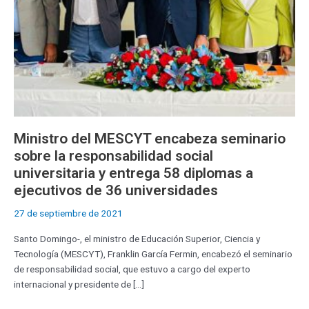
social
universitaria
y
entrega
58
diplomas
a
ejecutivos
de
Ministro del MESCYT encabeza seminario
36
sobre la responsabilidad social
universidades
universitaria y entrega 58 diplomas a
ejecutivos de 36 universidades
27 de septiembre de 2021
Santo Domingo-, el ministro de Educación Superior, Ciencia y
Tecnología (MESCYT), Franklin García Fermin, encabezó el seminario
de responsabilidad social, que estuvo a cargo del experto
internacional y presidente de […]