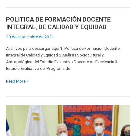
POLITICA DE FORMACIÓN DOCENTE
POLITICA
DE
INTEGRAL, DE CALIDAD Y EQUIDAD
FORMACIÓN
20 de septiembre de 2021
DOCENTE
INTEGRAL,
Archivos para descargar aquí 1. Política de Formación Docente
DE
Integral de Calidad y Equidad 2.Análisis Sociocultural y
CALIDAD
Antropológico del Estudio Evaluativo Docente de Excelencia 3.
Y
Estudio Evaluativo del Programa de
EQUIDAD
Read More »
MESCYT
y
Next
Educación
se