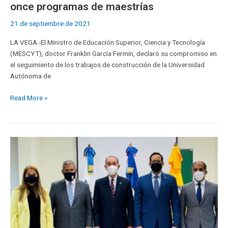
once programas de maestrías
21 de septiembre de 2021
LA VEGA.-El Ministro de Educación Superior, Ciencia y Tecnología
(MESCYT), doctor Franklin García Fermín, declaró su compromiso en
el seguimiento de los trabajos de construcción de la Universidad
Autónoma de
Read More »
Ministro
del
MESCYT
participa
inauguración
de
primer
diplomado