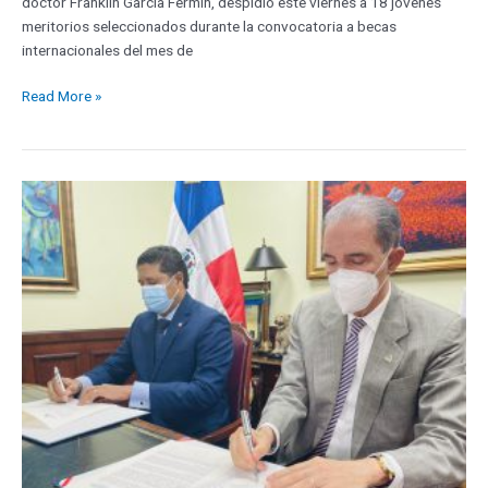
doctor Franklin García Fermín, despidió este viernes a 18 jóvenes
meritorios seleccionados durante la convocatoria a becas
internacionales del mes de
Read More »
MESCYT
e
Internet
Society
suscriben
convenio
de
colaboración
para
promover
el
acceso
a