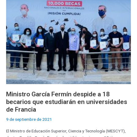
despide
a
18
becarios
que
estudiarán
en
universidades
de
Francia
Ministro García Fermín despide a 18
becarios que estudiarán en universidades
de Francia
9 de septiembre de 2021
El Ministro de Educación Superior, Ciencia y Tecnología (MESCYT),