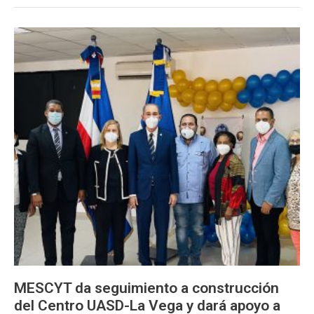
MESCYT
da
seguimiento
a
construcción
del
Centro
UASD-
La
Vega
y
dará
apoyo
a
once
programas
de
MESCYT da seguimiento a construcción
maestrías
del Centro UASD-La Vega y dará apoyo a