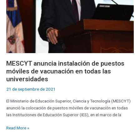
en
todas
las
universidades
MESCYT anuncia instalación de puestos
móviles de vacunación en todas las
universidades
21 de septiembre de 2021
El Ministerio de Educación Superior, Ciencia y Tecnología (MESCYT)
anunció la colocación de puestos móviles de vacunación en todas
las Instituciones de Educación Superior (IES), en el marco de la
Read More »