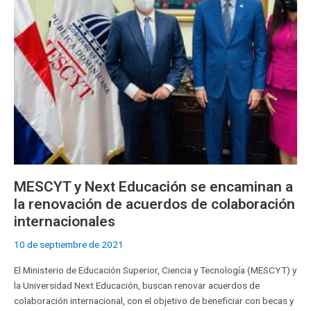
encaminan
a
la
renovación
de
acuerdos
de
colaboración
internacionales
MESCYT y Next Educación se encaminan a
la renovación de acuerdos de colaboración
internacionales
10 de septiembre de 2021
El Ministerio de Educación Superior, Ciencia y Tecnología (MESCYT) y
la Universidad Next Educación, buscan renovar acuerdos de
colaboración internacional, con el objetivo de beneficiar con becas y