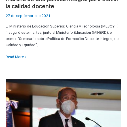
la calidad docente
27 de septiembre de 2021
El Ministerio de Educación Superior, Ciencia y Tecnología (MESCYT)
inauguró este martes, junto al Ministerio Educación (MINERD), el
primer “Seminario sobre Política de Formación Docente Integral, de
Calidad y Equidad”,
Read More »
MESCYT
anuncia
instalación
de
puestos
móviles
de
vacunación