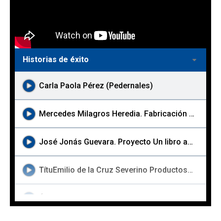
Historias de éxito
Carla Paola Pérez (Pedernales)
Mercedes Milagros Heredia. Fabricación de muebles Palo Alto, Barahona
José Jonás Guevara. Proyecto Un libro al año (Barahona)
TítuEmilio de la Cruz Severino Productos EBBYlo
Ángel Dario Marchena. Flor de Jamaica (San Juan de la...)