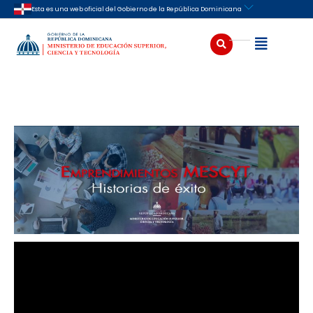
Ir
Esta es una web oficial del Gobierno de la República Dominicana
al
contenido
Buscar
Abrir