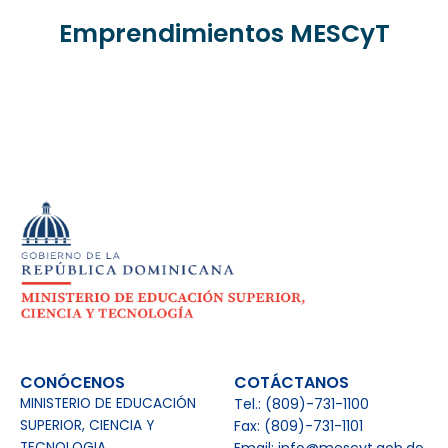
Osmaro Sánchez. Huevos Orgánicos Don Salcedo (Elías Piña)
Emprendimientos MESCyT
Altagracia María Barreiro Reposteria(Azua de Compostela)
Osvaldo Pérez. Codornices del Sur(San Juan de la Maguana)
Johanny Yelenny Madera (Jabará vino artesanal)
Manney Rodríguez (Robótica) Santiago de los Caballeros
Olipida Morrillo. Asociación ¨Dando Pasos¨. Elias Piña
Alberto Compres Melo ¨Miel de la abuela (San Cristóbal)
CONÓCENOS
COTÁCTANOS
MINISTERIO DE EDUCACIÓN
Tel.: (809)-731-1100
Proyecto Ocoa Bay, Azua
SUPERIOR, CIENCIA Y
Fax: (809)-731-1101
TECNOLOGIA