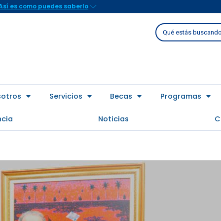
Así es como puedes saberlo
Buscar
sotros
Servicios
Becas
Programas
ncia
Noticias
C