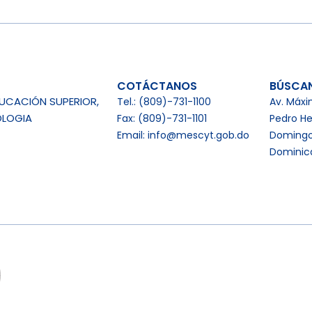
COTÁCTANOS
BÚSCA
DUCACIÓN SUPERIOR,
Tel.: (809)-731-1100
Av. Máxi
OLOGIA
Fax: (809)-731-1101
Pedro He
Email: info@mescyt.gob.do
Domingo
Dominic