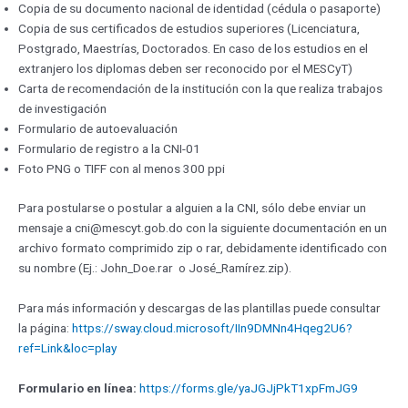
Copia de su documento nacional de identidad (cédula o pasaporte)
Copia de sus certificados de estudios superiores (Licenciatura,
Postgrado, Maestrías, Doctorados. En caso de los estudios en el
extranjero los diplomas deben ser reconocido por el MESCyT)
Carta de recomendación de la institución con la que realiza trabajos
de investigación
Formulario de autoevaluación
Formulario de registro a la CNI-01
Foto PNG o TIFF con al menos 300 ppi
Para postularse o postular a alguien a la CNI, sólo debe enviar un
mensaje a cni@mescyt.gob.do con la siguiente documentación en un
archivo formato comprimido zip o rar, debidamente identificado con
su nombre (Ej.: John_Doe.rar o José_Ramírez.zip).
Para más información y descargas de las plantillas puede consultar
la página:
https://sway.cloud.microsoft/IIn9DMNn4Hqeg2U6?
ref=Link&loc=play
Formulario en línea:
https://forms.gle/yaJGJjPkT1xpFmJG9