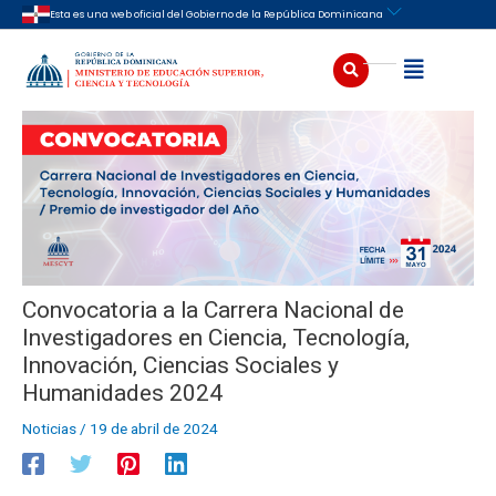
Ir
Navegación
Esta es una web oficial del Gobierno de la República Dominicana
al
de
contenido
entradas
Buscar
Abrir
Convocatoria a la Carrera Nacional de
Investigadores en Ciencia, Tecnología,
Innovación, Ciencias Sociales y
Humanidades 2024
Noticias
/
19 de abril de 2024