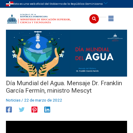
Ir
Navegación
Esta es una web oficial del Gobierno de la República Dominicana
al
de
contenido
entradas
Buscar
Abrir
Día Mundial del Agua. Mensaje Dr. Franklin
García Fermín, ministro Mescyt
Noticias
/
22 de marzo de 2022