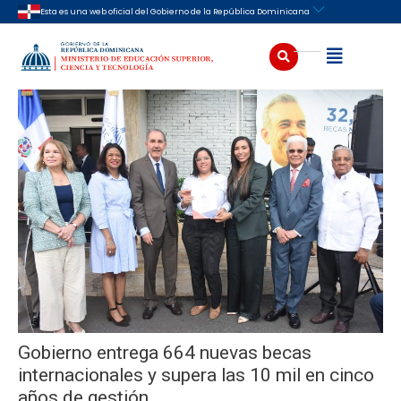
Ir
Navegación
Esta es una web oficial del Gobierno de la República Dominicana
al
de
contenido
entradas
Buscar
Abrir
Gobierno entrega 664 nuevas becas
internacionales y supera las 10 mil en cinco
años de gestión