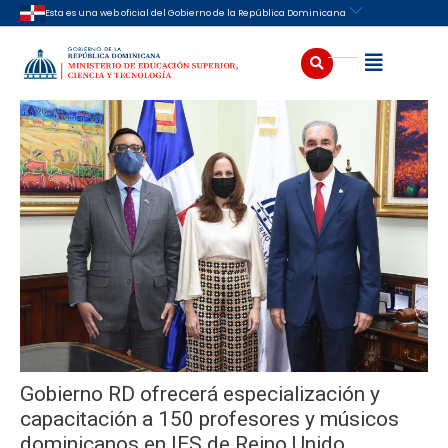
Ir
Navegación
Esta es una web oficial del Gobierno de la República Dominicana
al
de
contenido
entradas
Buscar
Abrir
Gobierno RD ofrecerá especialización y
capacitación a 150 profesores y músicos
dominicanos en IES de Reino Unido