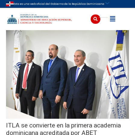
Ir
Navegación
Esta es una web oficial del Gobierno de la República Dominicana
al
de
contenido
entradas
Buscar
Abrir
ITLA se convierte en la primera academia
dominicana acreditada por ABET