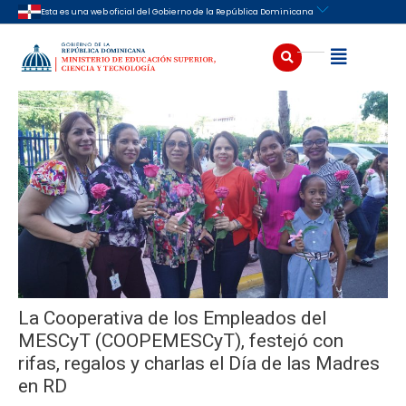
Ir
Navegación
Esta es una web oficial del Gobierno de la República Dominicana
al
de
contenido
entradas
Buscar
Abrir
La Cooperativa de los Empleados del
MESCyT (COOPEMESCyT), festejó con
rifas, regalos y charlas el Día de las Madres
en RD