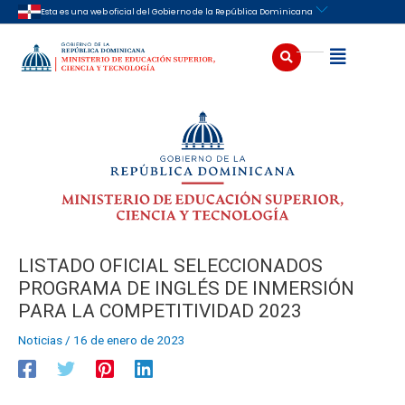
Ir
Navegación
Esta es una web oficial del Gobierno de la República Dominicana
al
de
contenido
entradas
Buscar
Abrir
LISTADO OFICIAL SELECCIONADOS
PROGRAMA DE INGLÉS DE INMERSIÓN
PARA LA COMPETITIVIDAD 2023
Noticias
/
16 de enero de 2023