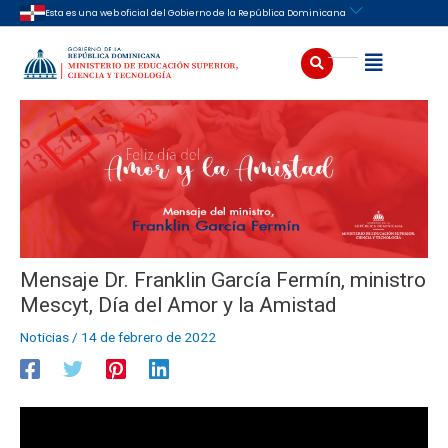
Ir
Navegación
Esta es una web oficial del Gobierno de la República Dominicana
al
de
contenido
entradas
Buscar
Abrir
Mensaje Dr. Franklin García Fermín, ministro
Mescyt, Día del Amor y la Amistad
Noticias
/
14 de febrero de 2022