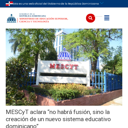
Ir
Navegación
Esta es una web oficial del Gobierno de la República Dominicana
al
de
contenido
entradas
Buscar
Abrir
MESCyT aclara “no habrá fusión, sino la
creación de un nuevo sistema educativo
dominicano”