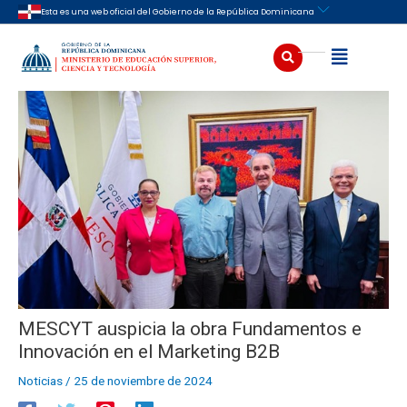
Ir
Navegación
Esta es una web oficial del Gobierno de la República Dominicana
al
de
contenido
entradas
Buscar
Abrir
MESCYT auspicia la obra Fundamentos e
Innovación en el Marketing B2B
Noticias
/
25 de noviembre de 2024