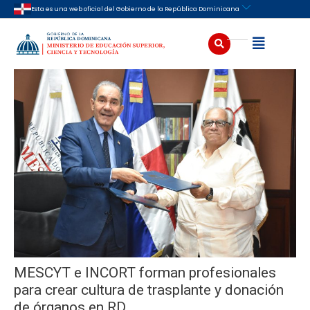
Ir
Navegación
Esta es una web oficial del Gobierno de la República Dominicana
al
de
contenido
entradas
Buscar
Abrir
MESCYT e INCORT forman profesionales
para crear cultura de trasplante y donación
de órganos en RD