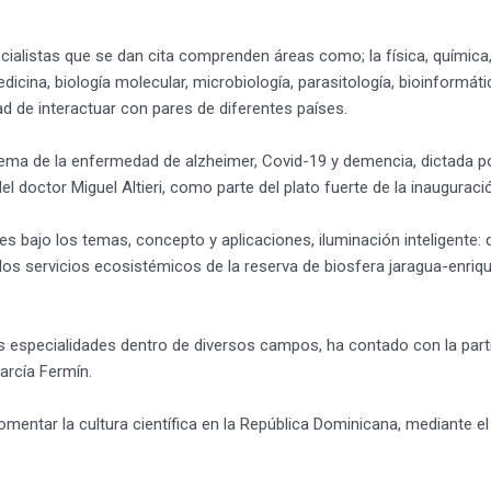
ecialistas que se dan cita comprenden áreas como; la física, química,
dicina, biología molecular, microbiología, parasitología, bioinformá
ad de interactuar con pares de diferentes países.
ema de la enfermedad de alzheimer, Covid-19 y demencia, dictada por
l doctor Miguel Altieri, como parte del plato fuerte de la inauguraci
s bajo los temas, concepto y aplicaciones, iluminación inteligente: de
os servicios ecosistémicos de la reserva de biosfera jaragua-enriquil
as especialidades dentro de diversos campos, ha contado con la part
García Fermín.
entar la cultura científica en la República Dominicana, mediante el