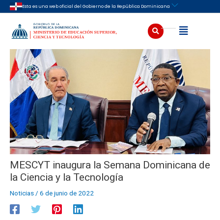
Ir
Navegación
Esta es una web oficial del Gobierno de la República Dominicana
al
de
contenido
entradas
Buscar
Abrir
MESCYT inaugura la Semana Dominicana de
la Ciencia y la Tecnología
Noticias
/
6 de junio de 2022