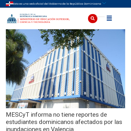
Ir
Navegación
Esta es una web oficial del Gobierno de la República Dominicana
al
de
contenido
entradas
Buscar
Abrir
MESCyT informa no tiene reportes de
estudiantes dominicanos afectados por las
inundaciones en Valencia