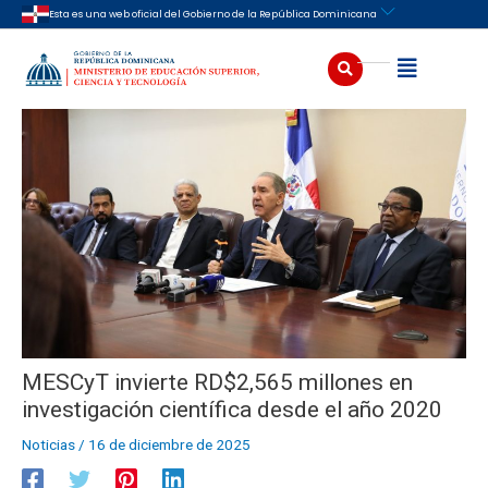
Ir
Navegación
Esta es una web oficial del Gobierno de la República Dominicana
al
de
contenido
entradas
Buscar
Abrir
MESCyT invierte RD$2,565 millones en
investigación científica desde el año 2020
Noticias
/
16 de diciembre de 2025