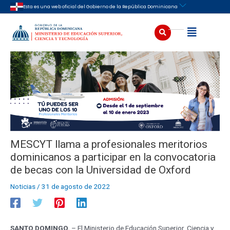
Ir
Navegación
Esta es una web oficial del Gobierno de la República Dominicana
al
de
contenido
entradas
Buscar
Abrir
MESCYT llama a profesionales meritorios
dominicanos a participar en la convocatoria
de becas con la Universidad de Oxford
Noticias
/
31 de agosto de 2022
SANTO DOMINGO.
– El Ministerio de Educación Superior, Ciencia y