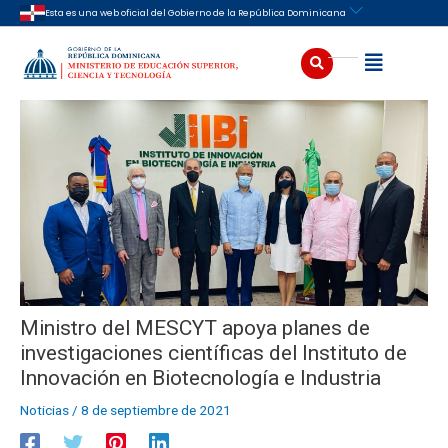
Ir
Navegación
Esta es una web oficial del Gobierno de la República Dominicana
al
de
contenido
entradas
Buscar
Abrir
Ministro del MESCYT apoya planes de
investigaciones científicas del Instituto de
Innovación en Biotecnología e Industria
Noticias
/
8 de septiembre de 2021