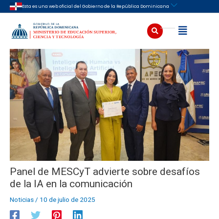
Ir
Navegación
Esta es una web oficial del Gobierno de la República Dominicana
al
de
contenido
entradas
Buscar
Abrir
Panel de MESCyT advierte sobre desafíos
de la IA en la comunicación
Noticias
/
10 de julio de 2025