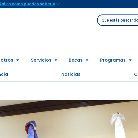
Así es como puedes saberlo
Buscar
sotros
Servicios
Becas
Programas
ncia
Noticias
C