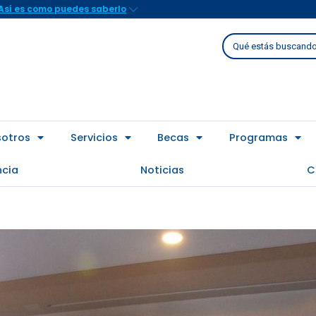
Así es como puedes saberlo
Buscar
sotros
Servicios
Becas
Programas
ncia
Noticias
C