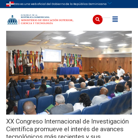
Ir
Navegación
Esta es una web oficial del Gobierno de la República Dominicana
al
de
contenido
entradas
Buscar
Abrir
XX Congreso Internacional de Investigación
Científica promueve el interés de avances
tecnológicos más recientes y sus