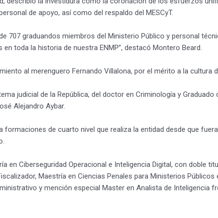
d, describió la investidura como la coronación de los esfuerzos unif
u personal de apoyo, así como del respaldo del MESCyT.
de 707 graduandos miembros del Ministerio Público y personal técnic
 en toda la historia de nuestra ENMP”, destacó Montero Beard.
cimiento al merenguero Fernando Villalona, por el mérito a la cultura 
ema judicial de la República, del doctor en Criminología y Graduado d
osé Alejandro Aybar.
a formaciones de cuarto nivel que realiza la entidad desde que fuer
o.
n Ciberseguridad Operacional e Inteligencia Digital, con doble titul
iscalizador, Maestría en Ciencias Penales para Ministerios Públicos 
inistrativo y mención especial Master en Analista de Inteligencia fr