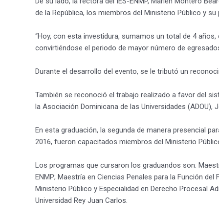
De su lado, la rectora del IES-ENMP, Marien Montero Bear
de la República, los miembros del Ministerio Público y s
“Hoy, con esta investidura, sumamos un total de 4 años, 
convirtiéndose el periodo de mayor número de egresados
Durante el desarrollo del evento, se le tributó un recono
También se reconoció el trabajo realizado a favor del sist
la Asociación Dominicana de las Universidades (ADOU), J
En esta graduación, la segunda de manera presencial par
2016, fueron capacitados miembros del Ministerio Públic
Los programas que cursaron los graduandos son: Maestría e
ENMP; Maestría en Ciencias Penales para la Función del F
Ministerio Público y Especialidad en Derecho Procesal Adm
Universidad Rey Juan Carlos.