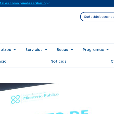
Así es como puedes saberlo
Buscar
sotros
Servicios
Becas
Programas
ncia
Noticias
C