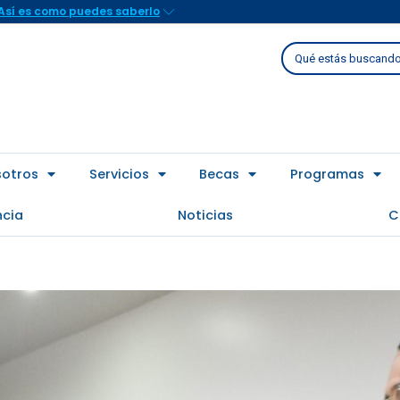
Así es como puedes saberlo
Buscar
sotros
Servicios
Becas
Programas
ncia
Noticias
C