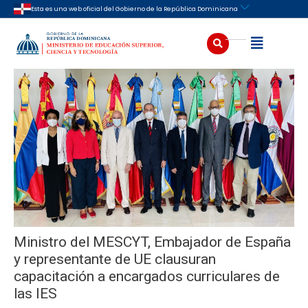
Ir
Navegación
Esta es una web oficial del Gobierno de la República Dominicana
al
de
contenido
entradas
Buscar
Abrir
Ministro del MESCYT, Embajador de España
y representante de UE clausuran
capacitación a encargados curriculares de
las IES