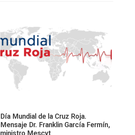
Día
Mundial
de
la
Cruz
Roja.
Mensaje
Dr.
Franklin
García
Fermín,
ministro
Mescyt
Día Mundial de la Cruz Roja.
Mensaje Dr. Franklin García Fermín,
ministro Mescyt