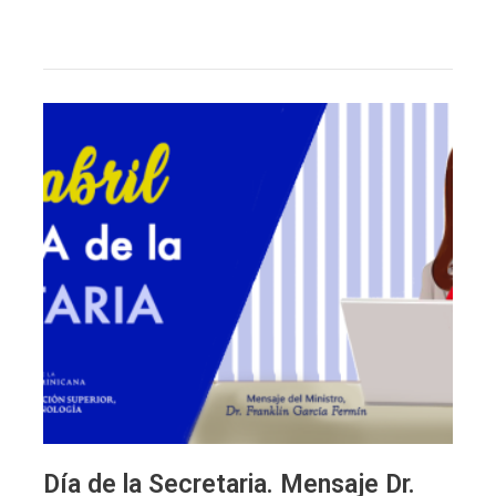
Día
de
la
Secretaria.
Mensaje
Dr.
Franklin
García
Fermín,
ministro
Mescyt
Día de la Secretaria. Mensaje Dr.