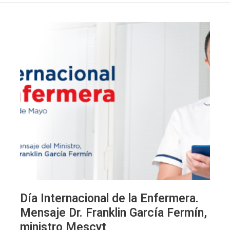
Día
Internacional
de
la
Enfermera.
Mensaje
Dr.
Franklin
García
Fermín,
ministro
Mescyt
Día Internacional de la Enfermera.
Mensaje Dr. Franklin García Fermín,
ministro Mescyt