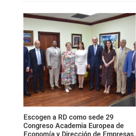
Escogen
a
RD
como
sede
29
Congreso
Academia
Europea
de
Economía
y
Dirección
de
Escogen a RD como sede 29
Empresas,
Congreso Academia Europea de
que
se
Economía y Dirección de Empresas,