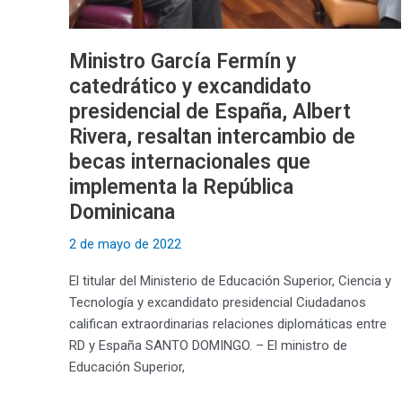
resaltan
intercambio
Ministro García Fermín y
de
catedrático y excandidato
becas
internacionales
presidencial de España, Albert
que
Rivera, resaltan intercambio de
implementa
becas internacionales que
la
implementa la República
República
Dominicana
Dominicana
2 de mayo de 2022
El titular del Ministerio de Educación Superior, Ciencia y
Tecnología y excandidato presidencial Ciudadanos
califican extraordinarias relaciones diplomáticas entre
RD y España SANTO DOMINGO. – El ministro de
Educación Superior,