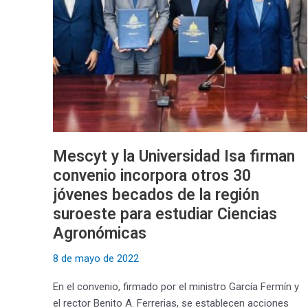
firman
convenio
incorpora
otros
30
jóvenes
becados
de
la
Mescyt y la Universidad Isa firman
región
convenio incorpora otros 30
suroeste
para
jóvenes becados de la región
estudiar
suroeste para estudiar Ciencias
Ciencias
Agronómicas
Agronómicas
8 de mayo de 2022
En el convenio, firmado por el ministro García Fermín y
el rector Benito A. Ferrerias, se establecen acciones