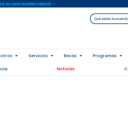
Así es como puedes saberlo
Buscar
sotros
Servicios
Becas
Programas
ncia
Noticias
C