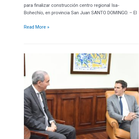
para finalizar construcción centro regional Isa-
Bohechío, en provincia San Juan SANTO DOMINGO. – El
Read More »
Ministro
García
Fermín
y
catedrático
y
excandidato
presidencial
de
España,
Albert
Rivera,