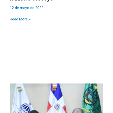
12 de mayo de 2022
Read More »
MESCYT
y
UCE
amplían
convenio