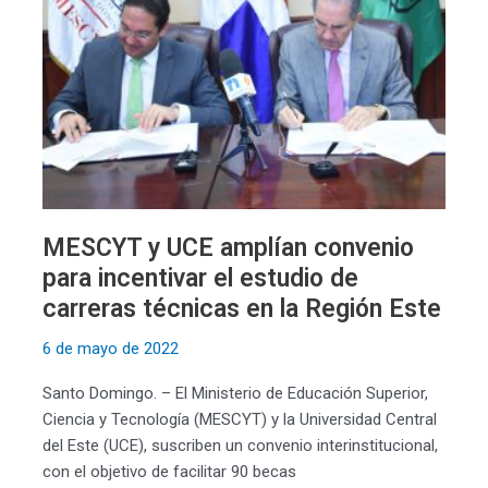
para
incentivar
el
estudio
de
carreras
técnicas
en
la
MESCYT y UCE amplían convenio
Región
para incentivar el estudio de
Este
carreras técnicas en la Región Este
6 de mayo de 2022
Santo Domingo. – El Ministerio de Educación Superior,
Ciencia y Tecnología (MESCYT) y la Universidad Central
del Este (UCE), suscriben un convenio interinstitucional,
con el objetivo de facilitar 90 becas