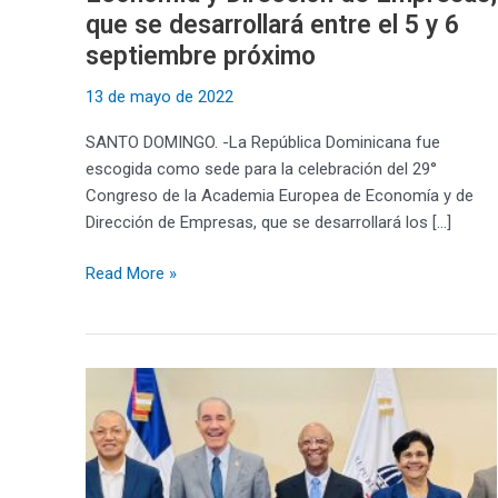
desarrollará
que se desarrollará entre el 5 y 6
entre
septiembre próximo
el
5
13 de mayo de 2022
y
SANTO DOMINGO. -La República Dominicana fue
6
escogida como sede para la celebración del 29°
septiembre
Congreso de la Academia Europea de Economía y de
próximo
Dirección de Empresas, que se desarrollará los […]
Read More »
Mescyt
y
la
Universidad
Isa