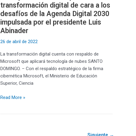
transformación digital de cara a los
Digital
2030
desafíos de la Agenda Digital 2030
impulsada
impulsada por el presidente Luis
por
Abinader
el
presidente
26 de abril de 2022
Luis
La transformación digital cuenta con respaldo de
Abinader
Microsoft que aplicará tecnología de nubes SANTO
DOMINGO. – Con el respaldo estratégico de la firma
cibernética Microsoft, el Ministerio de Educación
Superior, Ciencia
Read More »
Siguiente
→