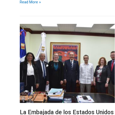
Read More »
La
Embajada
de
los
Estados
Unidos
y
el
Ministerio
de
Educación
Superior
renuevan
acuerdo
La Embajada de los Estados Unidos
de