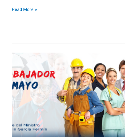
Read More »
Día
del
trabajador.
Mensaje
del
Dr.
Franklin
García
Fermín,
ministro
Mescyt