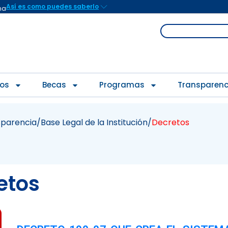
Así es como puedes saberlo
na
Search
ios
Becas
Programas
Transparenc
sparencia
/Base Legal de la Institución/
Decretos
etos