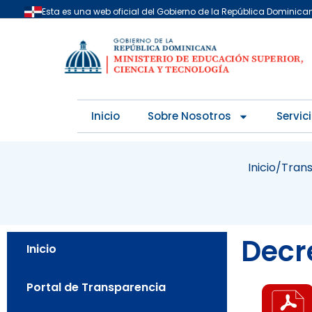
Skip
Esta es una web oficial del Gobierno de la República Dominica
to
content
Inicio
Sobre Nosotros
Servic
Inicio
/
Tran
Decr
Inicio
Portal de Transparencia