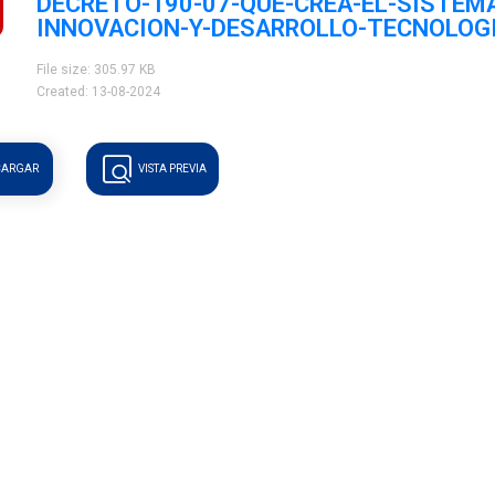
DECRETO-190-07-QUE-CREA-EL-SISTEM
INNOVACION-Y-DESARROLLO-TECNOLOG
File size: 305.97 KB
Created: 13-08-2024
CARGAR
VISTA PREVIA