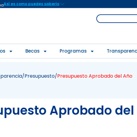
Así es como puedes saberlo
na
Search
ios
Becas
Programas
Transparenc
sparencia
/Presupuesto/
Presupuesto Aprobado del Año
upuesto Aprobado del