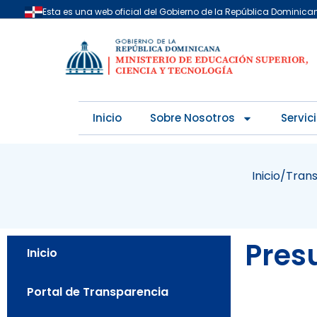
Skip
Esta es una web oficial del Gobierno de la República Dominica
to
content
Inicio
Sobre Nosotros
Servic
Inicio
/
Tran
Pres
Inicio
Portal de Transparencia