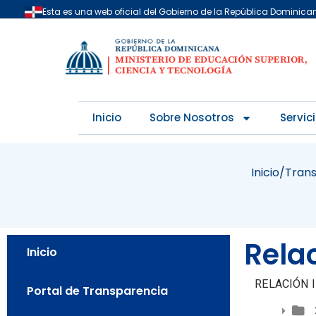
Skip
Esta es una web oficial del Gobierno de la República Dominica
to
content
Inicio
Sobre Nosotros
Servic
Inicio
/
Tran
Rela
Inicio
RELACIÓN 
Portal de Transparencia