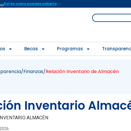
Así es como puedes saberlo
na
Search
ios
Becas
Programas
Transparenc
sparencia
/Finanzas/
Relación Inventario de Almacén
ción Inventario Almac
INVENTARIO ALMACÉN
2026