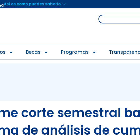
Así es como puedes saberlo
na
Search
ios
Becas
Programas
Transparenc
rme corte semestral b
ema de análisis de cu